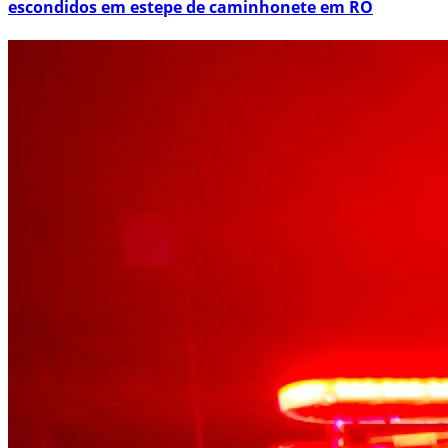
escondidos em estepe de caminhonete em RO