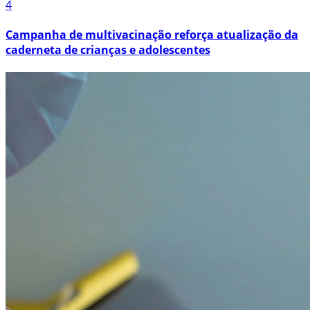
4
Campanha de multivacinação reforça atualização da
caderneta de crianças e adolescentes