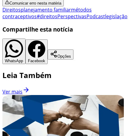
Comunicar erro nesta matéria
Direitos
planejamento familiar
métodos
contraceptivos
#direitos
Perspectivas
Podcast
legislação
Compartilhe esta notícia
Opções
WhatsApp
Facebook
Leia Também
Ver mais