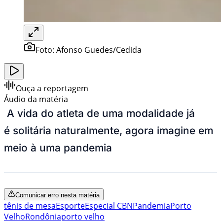
Foto:
Afonso Guedes/Cedida
Ouça a reportagem
Áudio da matéria
A vida do atleta de uma modalidade já
é solitária naturalmente, agora imagine em
meio à uma pandemia
Comunicar erro nesta matéria
tênis de mesa
Esporte
Especial CBN
Pandemia
Porto
Velho
Rondônia
porto velho