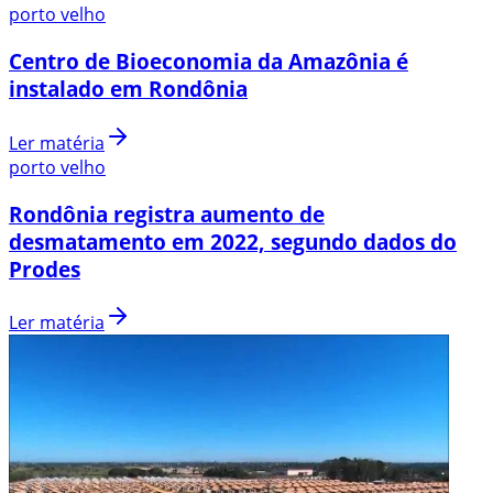
porto velho
Centro de Bioeconomia da Amazônia é
instalado em Rondônia
Ler matéria
porto velho
Rondônia registra aumento de
desmatamento em 2022, segundo dados do
Prodes
Ler matéria