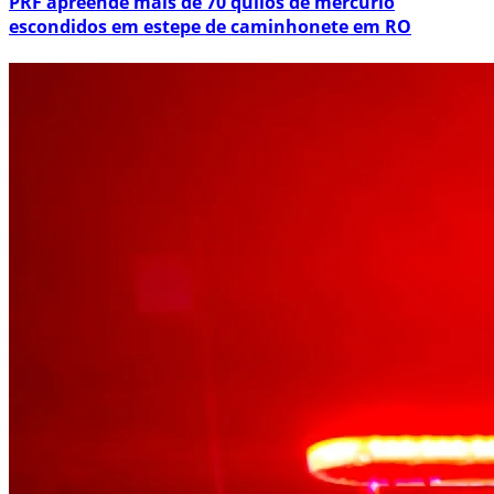
PRF apreende mais de 70 quilos de mercúrio
escondidos em estepe de caminhonete em RO