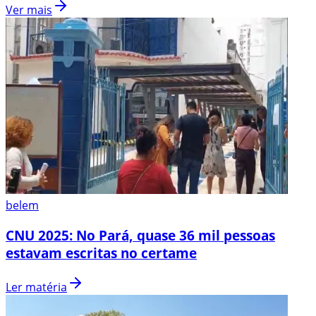
Ver mais
belem
CNU 2025: No Pará, quase 36 mil pessoas
estavam escritas no certame
Ler matéria