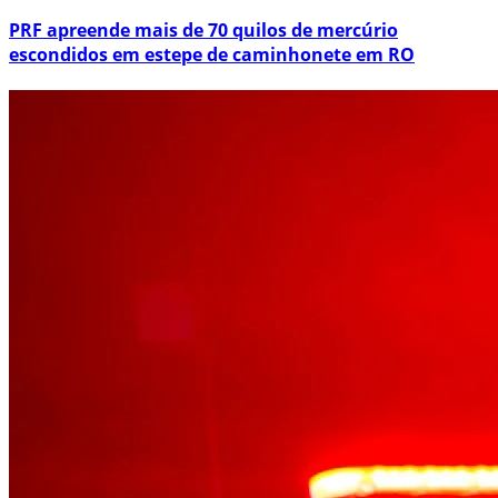
PRF apreende mais de 70 quilos de mercúrio
escondidos em estepe de caminhonete em RO