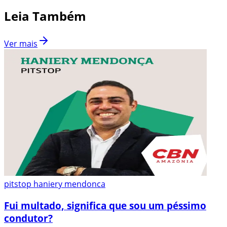
Leia Também
Ver mais
pitstop haniery mendonca
Fui multado, significa que sou um péssimo
condutor?