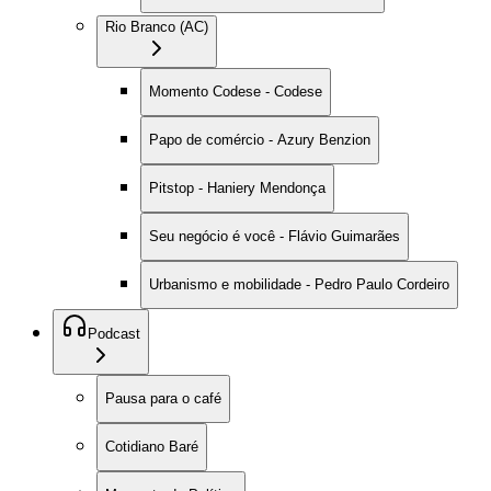
Rio Branco (AC)
Momento Codese - Codese
Papo de comércio - Azury Benzion
Pitstop - Haniery Mendonça
Seu negócio é você - Flávio Guimarães
Urbanismo e mobilidade - Pedro Paulo Cordeiro
Podcast
Pausa para o café
Cotidiano Baré