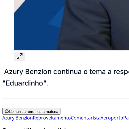
Azury Benzion continua o tema a resp
"Eduardinho".
Comunicar erro nesta matéria
Azury Benzion
Reproveitamento
Comentarista
Aeroporto
Pa