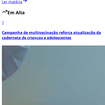
Ler matéria
Em Alta
1
Campanha de multivacinação reforça atualização da
caderneta de crianças e adolescentes