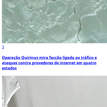
3
Operação Quirinus mira facção ligada ao tráfico e
ataques contra provedores de internet em quatro
estados