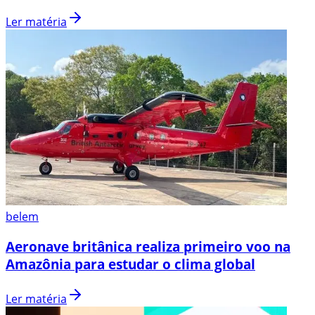
Ler matéria
belem
Aeronave britânica realiza primeiro voo na
Amazônia para estudar o clima global
Ler matéria