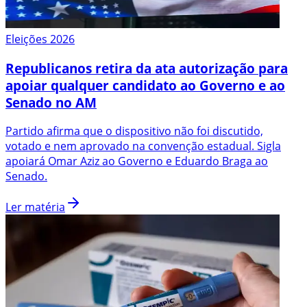
Eleições 2026
Republicanos retira da ata autorização para
apoiar qualquer candidato ao Governo e ao
Senado no AM
Partido afirma que o dispositivo não foi discutido,
votado e nem aprovado na convenção estadual. Sigla
apoiará Omar Aziz ao Governo e Eduardo Braga ao
Senado.
Ler matéria