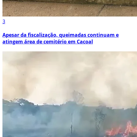
3
Apesar da fiscalização, queimadas continuam e
atingem área de cemitério em Cacoal