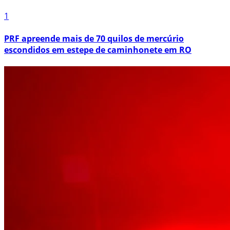
1
PRF apreende mais de 70 quilos de mercúrio
escondidos em estepe de caminhonete em RO