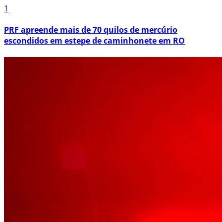
1
PRF apreende mais de 70 quilos de mercúrio
escondidos em estepe de caminhonete em RO