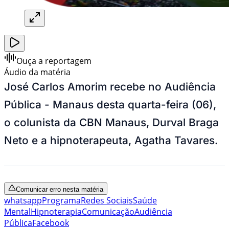
Ouça a reportagem
Áudio da matéria
José Carlos Amorim recebe no Audiência
Pública - Manaus desta quarta-feira (06),
o colunista da CBN Manaus, Durval Braga
Neto e a hipnoterapeuta, Agatha Tavares.
Comunicar erro nesta matéria
whatsapp
Programa
Redes Sociais
Saúde
Mental
Hipnoterapia
Comunicação
Audiência
Pública
Facebook