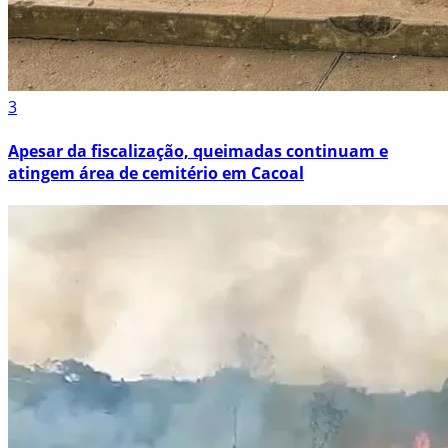
3
Apesar da fiscalização, queimadas continuam e
atingem área de cemitério em Cacoal