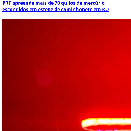
PRF apreende mais de 70 quilos de mercúrio
escondidos em estepe de caminhonete em RO