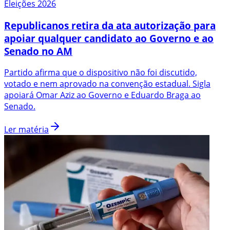
Eleições 2026
Republicanos retira da ata autorização para
apoiar qualquer candidato ao Governo e ao
Senado no AM
Partido afirma que o dispositivo não foi discutido,
votado e nem aprovado na convenção estadual. Sigla
apoiará Omar Aziz ao Governo e Eduardo Braga ao
Senado.
Ler matéria