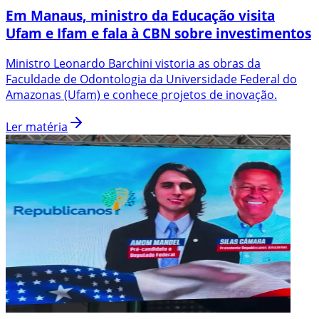
Em Manaus, ministro da Educação visita
Ufam e Ifam e fala à CBN sobre investimentos
Ministro Leonardo Barchini vistoria as obras da
Faculdade de Odontologia da Universidade Federal do
Amazonas (Ufam) e conhece projetos de inovação.
Ler matéria