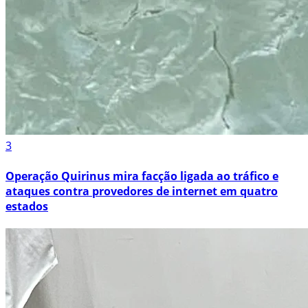
3
Operação Quirinus mira facção ligada ao tráfico e
ataques contra provedores de internet em quatro
estados