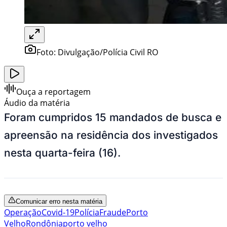
Foto:
Divulgação/Polícia Civil RO
Ouça a reportagem
Áudio da matéria
Foram cumpridos 15 mandados de busca e
apreensão na residência dos investigados
nesta quarta-feira (16).
Comunicar erro nesta matéria
Operação
Covid-19
Polícia
Fraude
Porto
Velho
Rondônia
porto velho