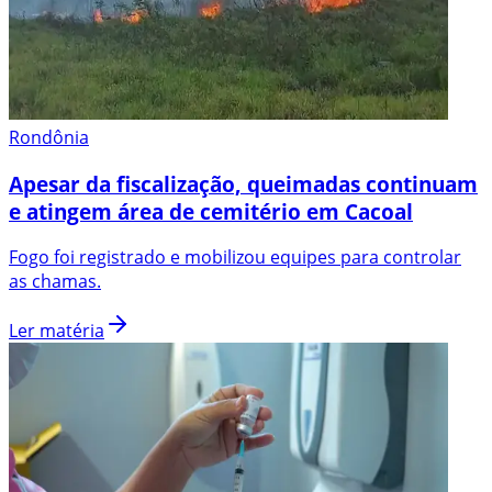
Rondônia
Apesar da fiscalização, queimadas continuam
e atingem área de cemitério em Cacoal
Fogo foi registrado e mobilizou equipes para controlar
as chamas.
Ler matéria