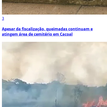
3
Apesar da fiscalização, queimadas continuam e
atingem área de cemitério em Cacoal