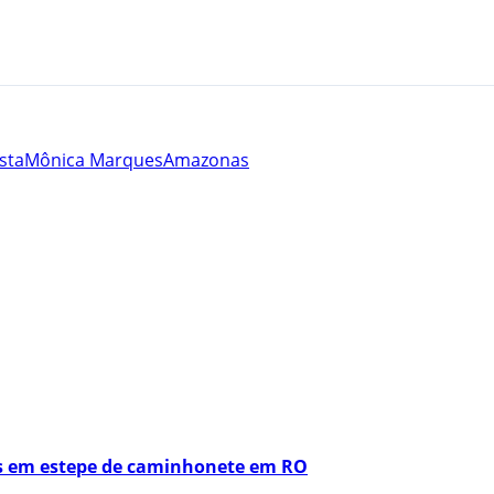
sta
Mônica Marques
Amazonas
os em estepe de caminhonete em RO