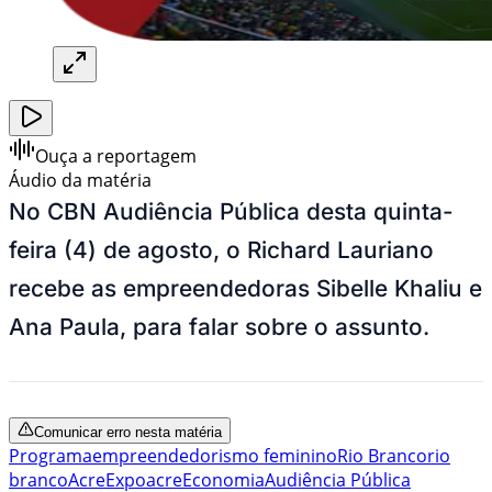
Ouça a reportagem
Áudio da matéria
No CBN Audiência Pública desta quinta-
feira (4) de agosto, o Richard Lauriano
recebe as empreendedoras Sibelle Khaliu e
Ana Paula, para falar sobre o assunto.
Comunicar erro nesta matéria
Programa
empreendedorismo feminino
Rio Branco
rio
branco
Acre
Expoacre
Economia
Audiência Pública