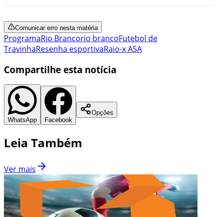
Comunicar erro nesta matéria
Programa
Rio Branco
rio branco
Futebol de
Travinha
Resenha esportiva
Raio-x ASA
Compartilhe esta notícia
Opções
WhatsApp
Facebook
Leia Também
Ver mais