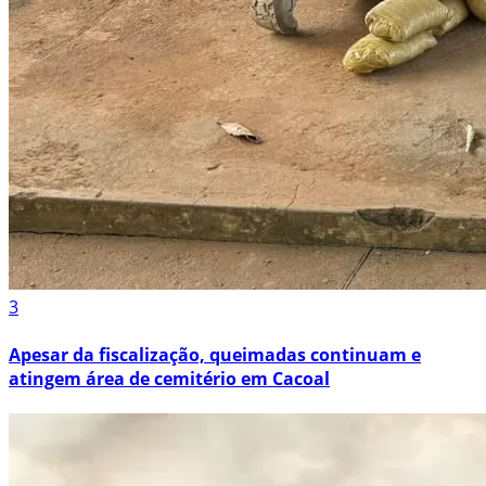
3
Apesar da fiscalização, queimadas continuam e
atingem área de cemitério em Cacoal