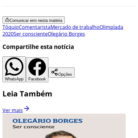
Comunicar erro nesta matéria
Tóquio
Comentarista
Mercado de trabalho
Olimpíada
2020
Ser consciente
Olegário Borges
Compartilhe esta notícia
Opções
WhatsApp
Facebook
Leia Também
Ver mais