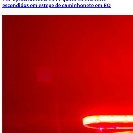
escondidos em estepe de caminhonete em RO