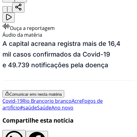
Ouça a reportagem
Áudio da matéria
A capital acreana registra mais de 16,4
mil casos confirmados da Covid-19
e 49.739 notificações pela doença
Comunicar erro nesta matéria
Covid-19
Rio Branco
rio branco
Acre
Fogos de
artifício
#saúde
Saúde
Ano novo
Compartilhe esta notícia