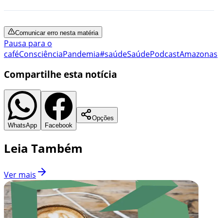
Comunicar erro nesta matéria
Pausa para o
café
Consciência
Pandemia
#saúde
Saúde
Podcast
Amazonas
Compartilhe esta notícia
Opções
WhatsApp
Facebook
Leia Também
Ver mais