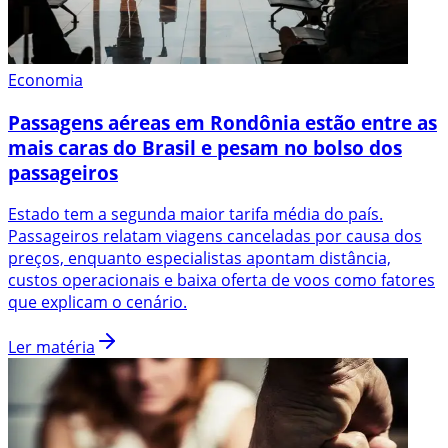
Economia
Passagens aéreas em Rondônia estão entre as
mais caras do Brasil e pesam no bolso dos
passageiros
Estado tem a segunda maior tarifa média do país.
Passageiros relatam viagens canceladas por causa dos
preços, enquanto especialistas apontam distância,
custos operacionais e baixa oferta de voos como fatores
que explicam o cenário.
Ler matéria