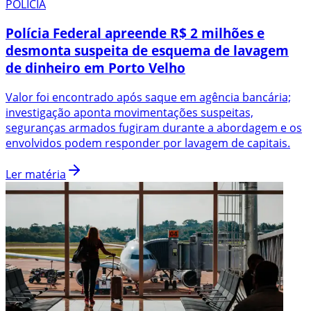
POLÍCIA
Polícia Federal apreende R$ 2 milhões e
desmonta suspeita de esquema de lavagem
de dinheiro em Porto Velho
Valor foi encontrado após saque em agência bancária;
investigação aponta movimentações suspeitas,
seguranças armados fugiram durante a abordagem e os
envolvidos podem responder por lavagem de capitais.
Ler matéria