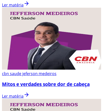
Ler matéria
cbn saude jeferson medeiros
Mitos e verdades sobre dor de cabeça
Ler matéria