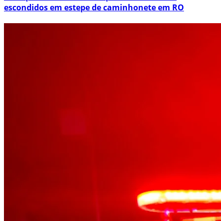
escondidos em estepe de caminhonete em RO