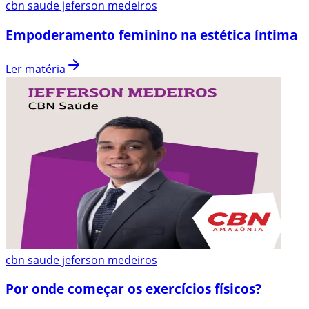
cbn saude jeferson medeiros
Empoderamento feminino na estética íntima
Ler matéria
cbn saude jeferson medeiros
Por onde começar os exercícios físicos?