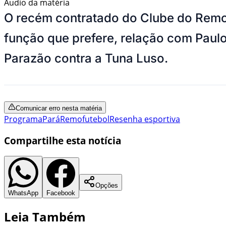
Áudio da matéria
O recém contratado do Clube do Rem
função que prefere, relação com Paul
Parazão contra a Tuna Luso.
Comunicar erro nesta matéria
Programa
Pará
Remo
futebol
Resenha esportiva
Compartilhe esta notícia
Opções
WhatsApp
Facebook
Leia Também