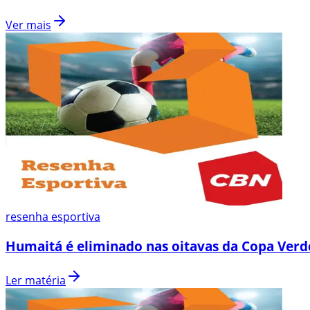
Ver mais
resenha esportiva
Humaitá é eliminado nas oitavas da Copa Verd
Ler matéria