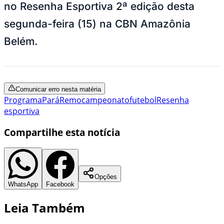
no Resenha Esportiva 2ª edição desta
segunda-feira (15) na CBN Amazônia
Belém.
Comunicar erro nesta matéria
Programa
Pará
Remo
campeonato
futebol
Resenha
esportiva
Compartilhe esta notícia
Opções
WhatsApp
Facebook
Leia Também