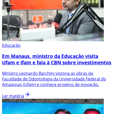
Educação
Em Manaus, ministro da Educação visita
Ufam e Ifam e fala à CBN sobre investimentos
Ministro Leonardo Barchini vistoria as obras da
Faculdade de Odontologia da Universidade Federal do
Amazonas (Ufam) e conhece projetos de inovação.
Ler matéria