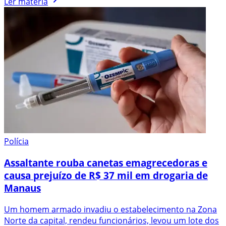
Ler matéria
Polícia
Assaltante rouba canetas emagrecedoras e
causa prejuízo de R$ 37 mil em drogaria de
Manaus
Um homem armado invadiu o estabelecimento na Zona
Norte da capital, rendeu funcionários, levou um lote dos