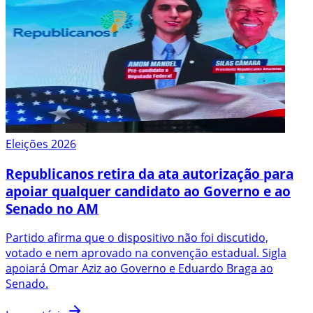
Eleições 2026
Republicanos retira da ata autorização para
apoiar qualquer candidato ao Governo e ao
Senado no AM
Partido afirma que o dispositivo não foi discutido,
votado e nem aprovado na convenção estadual. Sigla
apoiará Omar Aziz ao Governo e Eduardo Braga ao
Senado.