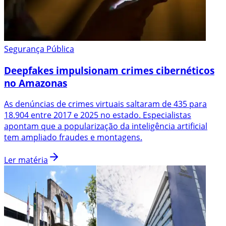
Segurança Pública
Deepfakes impulsionam crimes cibernéticos
no Amazonas
As denúncias de crimes virtuais saltaram de 435 para
18.904 entre 2017 e 2025 no estado. Especialistas
apontam que a popularização da inteligência artificial
tem ampliado fraudes e montagens.
Ler matéria