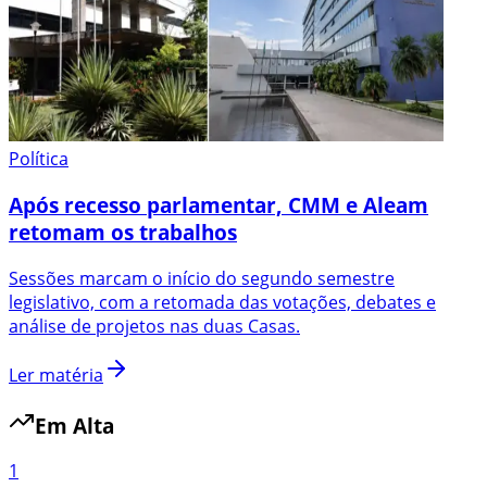
Política
Após recesso parlamentar, CMM e Aleam
retomam os trabalhos
Sessões marcam o início do segundo semestre
legislativo, com a retomada das votações, debates e
análise de projetos nas duas Casas.
Ler matéria
Em Alta
1