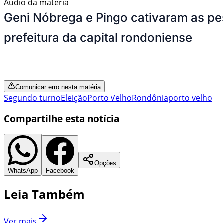
Áudio da matéria
Geni Nóbrega e Pingo cativaram as pe
prefeitura da capital rondoniense
Comunicar erro nesta matéria
Segundo turno
Eleição
Porto Velho
Rondônia
porto velho
Compartilhe esta notícia
Opções
WhatsApp
Facebook
Leia Também
Ver mais