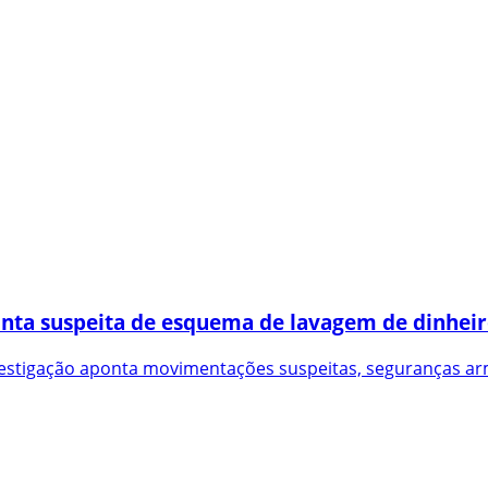
onta suspeita de esquema de lavagem de dinhei
nvestigação aponta movimentações suspeitas, seguranças a