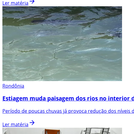
Ler matéria
Rondônia
Estiagem muda paisagem dos rios no interior d
Período de poucas chuvas já provoca redução dos níveis do
Ler matéria