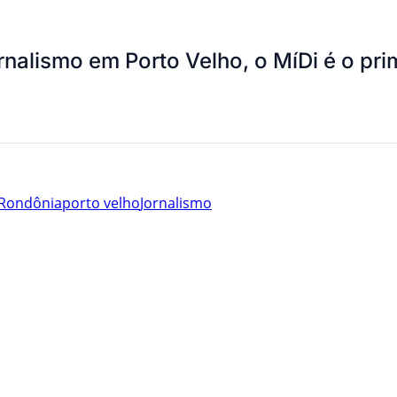
nalismo em Porto Velho, o MíDi é o pri
Rondônia
porto velho
Jornalismo