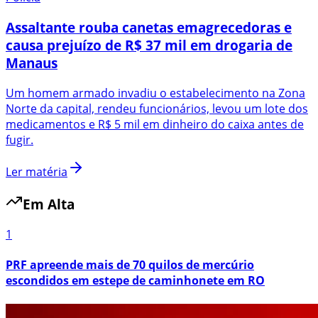
Assaltante rouba canetas emagrecedoras e
causa prejuízo de R$ 37 mil em drogaria de
Manaus
Um homem armado invadiu o estabelecimento na Zona
Norte da capital, rendeu funcionários, levou um lote dos
medicamentos e R$ 5 mil em dinheiro do caixa antes de
fugir.
Ler matéria
Em Alta
1
PRF apreende mais de 70 quilos de mercúrio
escondidos em estepe de caminhonete em RO