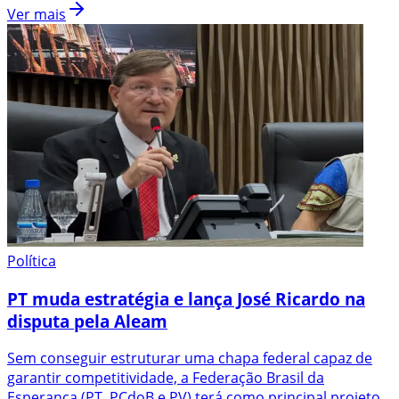
Ver mais
Política
PT muda estratégia e lança José Ricardo na
disputa pela Aleam
Sem conseguir estruturar uma chapa federal capaz de
garantir competitividade, a Federação Brasil da
Esperança (PT, PCdoB e PV) terá como principal projeto