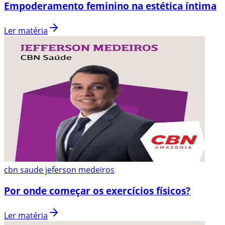
Empoderamento feminino na estética íntima
Ler matéria
cbn saude jeferson medeiros
Por onde começar os exercícios físicos?
Ler matéria