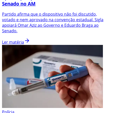
Senado no AM
Partido afirma que o dispositivo não foi discutido,
votado e nem aprovado na convenção estadual. Sigla
apoiará Omar Aziz ao Governo e Eduardo Braga ao
Senado.
Ler matéria
Polícia