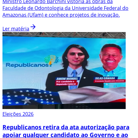
Ministro Leonardo Barchini vistoria as obras da
Faculdade de Odontologia da Universidade Federal do
Amazonas (Ufam) e conhece projetos de inovação.
Ler matéria
Eleições 2026
Republicanos retira da ata autorização para
apoiar qualquer candidato ao Governo e ao