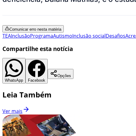
Comunicar erro nesta matéria
TEA
Inclusão
Programa
Autismo
Inclusão social
Desafios
Acre
Compartilhe esta notícia
Opções
WhatsApp
Facebook
Leia Também
Ver mais