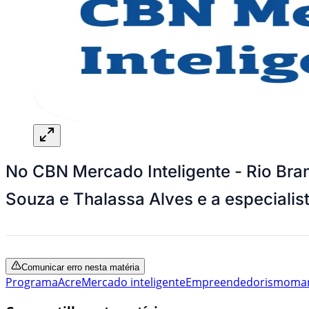
No CBN Mercado Inteligente - Rio Bra
Souza e Thalassa Alves e a especialis
Comunicar erro nesta matéria
Programa
Acre
Mercado inteligente
Empreendedorismo
mar