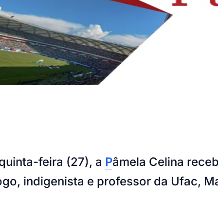
uinta-feira (27), a
P
âmela Celina receb
ogo, indigenista e professor da Ufac, 