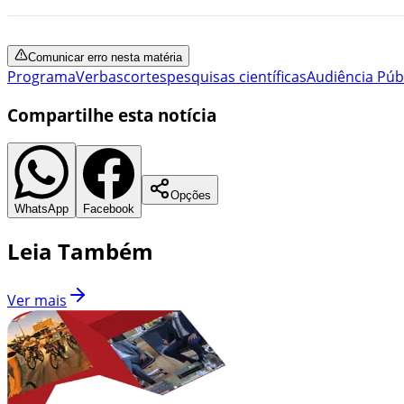
Comunicar erro nesta matéria
Programa
Verbas
cortes
pesquisas científicas
Audiência Púb
Compartilhe esta notícia
Opções
WhatsApp
Facebook
Leia Também
Ver mais