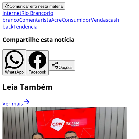
Comunicar erro nesta matéria
Internet
Rio Branco
rio
branco
Comentarista
Acre
Consumidor
Vendas
cash
back
Tendencia
Compartilhe esta notícia
Opções
WhatsApp
Facebook
Leia Também
Ver mais