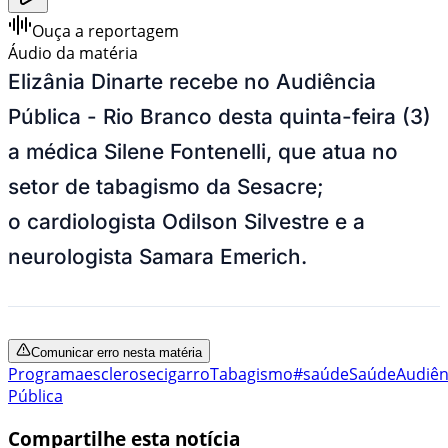
Ouça a reportagem
Áudio da matéria
Elizânia Dinarte recebe no Audiência
Pública - Rio Branco desta quinta-feira (3)
a médica Silene Fontenelli, que atua no
setor de tabagismo da Sesacre;
o cardiologista Odilson Silvestre e a
neurologista Samara Emerich.
Comunicar erro nesta matéria
Programa
esclerose
cigarro
Tabagismo
#saúde
Saúde
Audiên
Pública
Compartilhe esta notícia