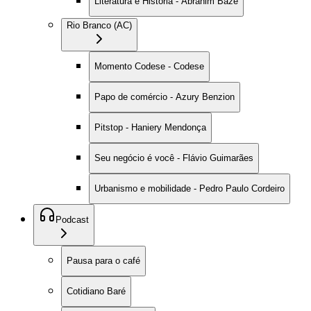
Literatura e História - Abrahim Baze
Rio Branco (AC)
Momento Codese - Codese
Papo de comércio - Azury Benzion
Pitstop - Haniery Mendonça
Seu negócio é você - Flávio Guimarães
Urbanismo e mobilidade - Pedro Paulo Cordeiro
Podcast
Pausa para o café
Cotidiano Baré