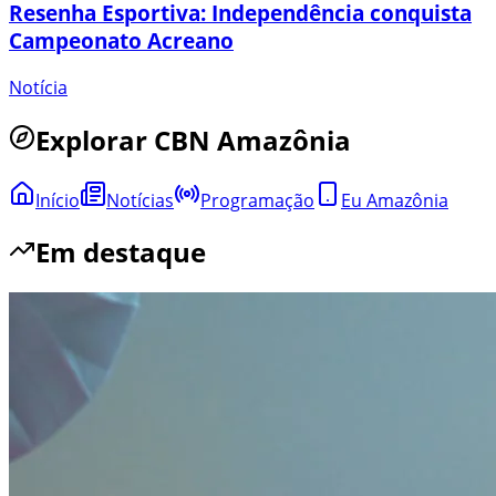
Resenha Esportiva: Independência conquista
Campeonato Acreano
Notícia
Explorar
CBN Amazônia
Início
Notícias
Programação
Eu Amazônia
Em destaque