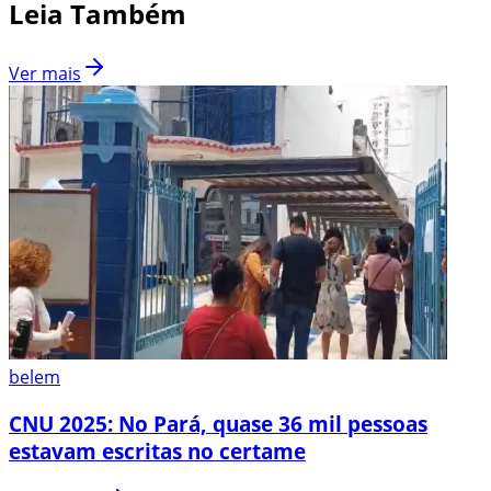
Leia Também
Ver mais
belem
CNU 2025: No Pará, quase 36 mil pessoas
estavam escritas no certame