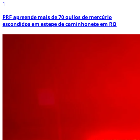
1
PRF apreende mais de 70 quilos de mercúrio
escondidos em estepe de caminhonete em RO