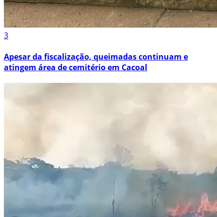
3
Apesar da fiscalização, queimadas continuam e
atingem área de cemitério em Cacoal