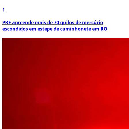
1
PRF apreende mais de 70 quilos de mercúrio
escondidos em estepe de caminhonete em RO