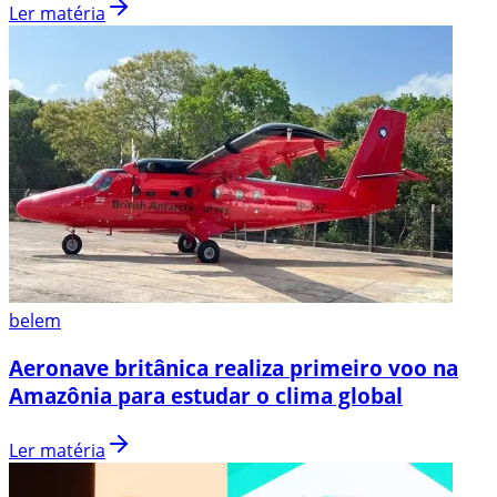
Ler matéria
belem
Aeronave britânica realiza primeiro voo na
Amazônia para estudar o clima global
Ler matéria