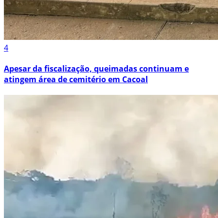
4
Apesar da fiscalização, queimadas continuam e
atingem área de cemitério em Cacoal