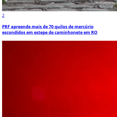
2
PRF apreende mais de 70 quilos de mercúrio
escondidos em estepe de caminhonete em RO