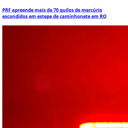
PRF apreende mais de 70 quilos de mercúrio
escondidos em estepe de caminhonete em RO