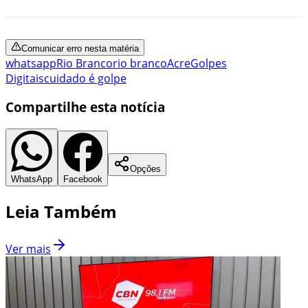
Comunicar erro nesta matéria
whatsapp
Rio Branco
rio branco
Acre
Golpes
Digitais
cuidado é golpe
Compartilhe esta notícia
Opções
WhatsApp
Facebook
Leia Também
Ver mais