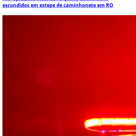
escondidos em estepe de caminhonete em RO