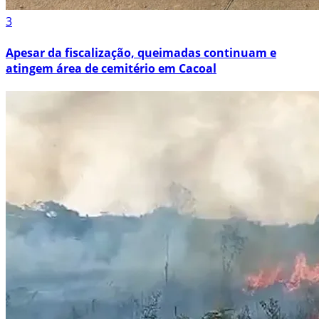
3
Apesar da fiscalização, queimadas continuam e
atingem área de cemitério em Cacoal