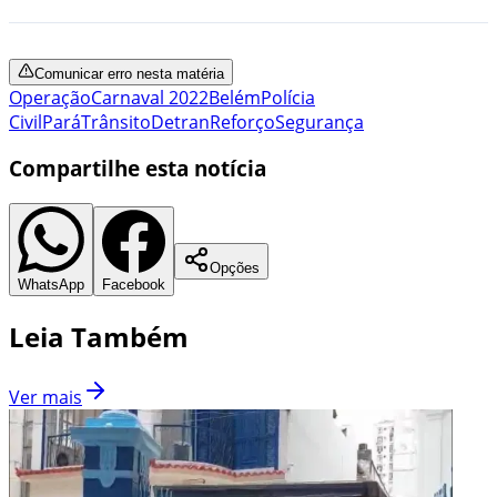
Comunicar erro nesta matéria
Operação
Carnaval 2022
Belém
Polícia
Civil
Pará
Trânsito
Detran
Reforço
Segurança
Compartilhe esta notícia
Opções
WhatsApp
Facebook
Leia Também
Ver mais