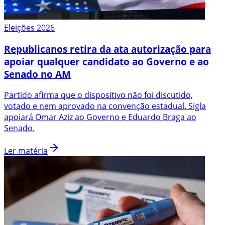
Eleições 2026
Republicanos retira da ata autorização para
apoiar qualquer candidato ao Governo e ao
Senado no AM
Partido afirma que o dispositivo não foi discutido,
votado e nem aprovado na convenção estadual. Sigla
apoiará Omar Aziz ao Governo e Eduardo Braga ao
Senado.
Ler matéria