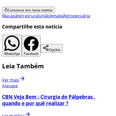
Comunicar erro nesta matéria
Macapá
terras
rural
união
Amapá
Agropecuária
Compartilhe esta notícia
Opções
WhatsApp
Facebook
Leia Também
Ver mais
macapa
CBN Veja Bem : Cirurgia de Pálpebras ,
quando e por quê realizar ?
Ler matéria