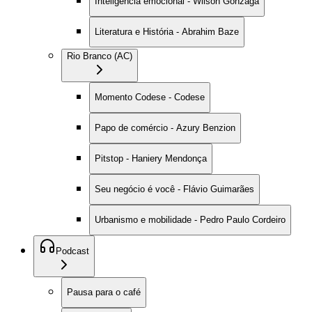
Inteligência emocional - Wilson Gonzaga
Literatura e História - Abrahim Baze
Rio Branco (AC)
Momento Codese - Codese
Papo de comércio - Azury Benzion
Pitstop - Haniery Mendonça
Seu negócio é você - Flávio Guimarães
Urbanismo e mobilidade - Pedro Paulo Cordeiro
Podcast
Pausa para o café