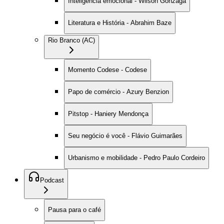
Inteligência emocional - Wilson Gonzaga
Literatura e História - Abrahim Baze
Rio Branco (AC)
Momento Codese - Codese
Papo de comércio - Azury Benzion
Pitstop - Haniery Mendonça
Seu negócio é você - Flávio Guimarães
Urbanismo e mobilidade - Pedro Paulo Cordeiro
Podcast
Pausa para o café