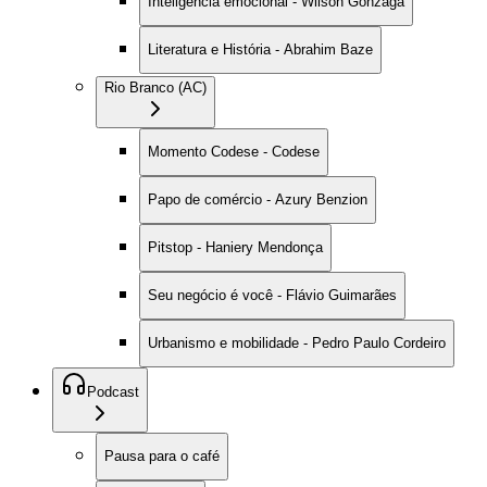
Inteligência emocional - Wilson Gonzaga
Literatura e História - Abrahim Baze
Rio Branco (AC)
Momento Codese - Codese
Papo de comércio - Azury Benzion
Pitstop - Haniery Mendonça
Seu negócio é você - Flávio Guimarães
Urbanismo e mobilidade - Pedro Paulo Cordeiro
Podcast
Pausa para o café