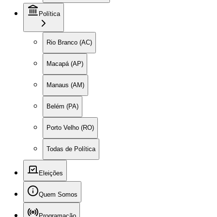
Política
Rio Branco (AC)
Macapá (AP)
Manaus (AM)
Belém (PA)
Porto Velho (RO)
Todas de Política
Eleições
Quem Somos
Programação