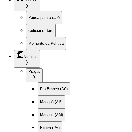
Podcast
Pausa para o café
Cotidiano Baré
Momento da Política
Notícias
Praças
Rio Branco (AC)
Macapá (AP)
Manaus (AM)
Belém (PA)