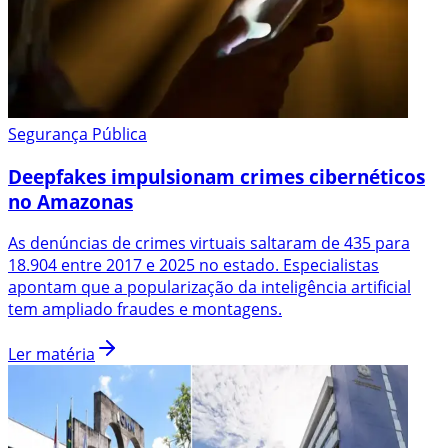
Segurança Pública
Deepfakes impulsionam crimes cibernéticos
no Amazonas
As denúncias de crimes virtuais saltaram de 435 para
18.904 entre 2017 e 2025 no estado. Especialistas
apontam que a popularização da inteligência artificial
tem ampliado fraudes e montagens.
Ler matéria