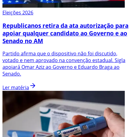
Eleições 2026
Republicanos retira da ata autorização para
apoiar qualquer candidato ao Governo e ao
Senado no AM
Partido afirma que o dispositivo não foi discutido,
votado e nem aprovado na convenção estadual. Sigla
apoiará Omar Aziz ao Governo e Eduardo Braga ao
Senado.
Ler matéria