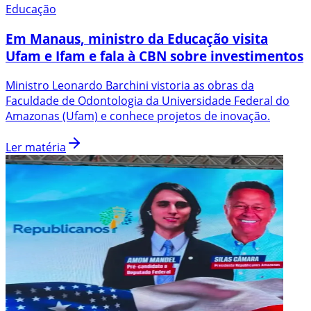
Educação
Em Manaus, ministro da Educação visita
Ufam e Ifam e fala à CBN sobre investimentos
Ministro Leonardo Barchini vistoria as obras da
Faculdade de Odontologia da Universidade Federal do
Amazonas (Ufam) e conhece projetos de inovação.
Ler matéria