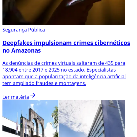
Segurança Pública
Deepfakes impulsionam crimes cibernéticos
no Amazonas
As denúncias de crimes virtuais saltaram de 435 para
18.904 entre 2017 e 2025 no estado. Especialistas
apontam que a popularização da inteligência artificial
tem ampliado fraudes e montagens.
Ler matéria