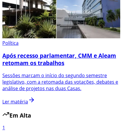
Política
Após recesso parlamentar, CMM e Aleam
retomam os trabalhos
Sessões marcam o início do segundo semestre
legislativo, com a retomada das votações, debates e
análise de projetos nas duas Casas.
Ler matéria
Em Alta
1