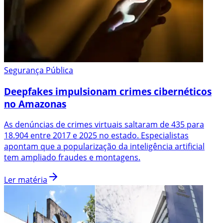
Segurança Pública
Deepfakes impulsionam crimes cibernéticos
no Amazonas
As denúncias de crimes virtuais saltaram de 435 para
18.904 entre 2017 e 2025 no estado. Especialistas
apontam que a popularização da inteligência artificial
tem ampliado fraudes e montagens.
Ler matéria