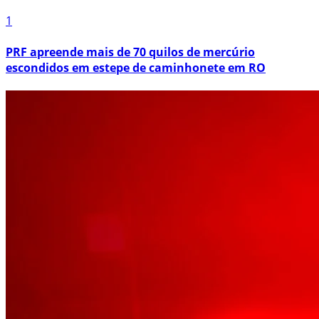
1
PRF apreende mais de 70 quilos de mercúrio
escondidos em estepe de caminhonete em RO