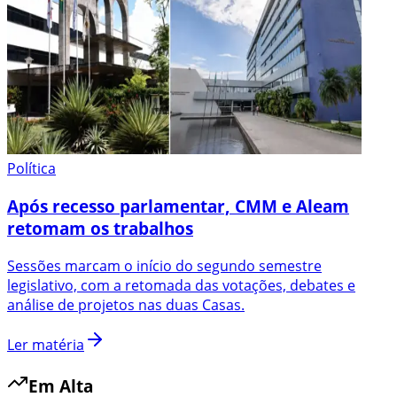
Política
Após recesso parlamentar, CMM e Aleam
retomam os trabalhos
Sessões marcam o início do segundo semestre
legislativo, com a retomada das votações, debates e
análise de projetos nas duas Casas.
Ler matéria
Em Alta