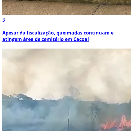
3
Apesar da fiscalização, queimadas continuam e
atingem área de cemitério em Cacoal