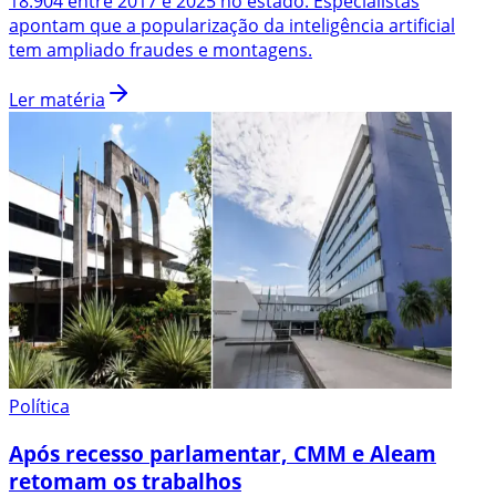
18.904 entre 2017 e 2025 no estado. Especialistas
apontam que a popularização da inteligência artificial
tem ampliado fraudes e montagens.
Ler matéria
Política
Após recesso parlamentar, CMM e Aleam
retomam os trabalhos