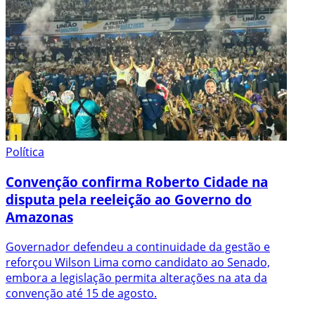
Política
Convenção confirma Roberto Cidade na
disputa pela reeleição ao Governo do
Amazonas
Governador defendeu a continuidade da gestão e
reforçou Wilson Lima como candidato ao Senado,
embora a legislação permita alterações na ata da
convenção até 15 de agosto.