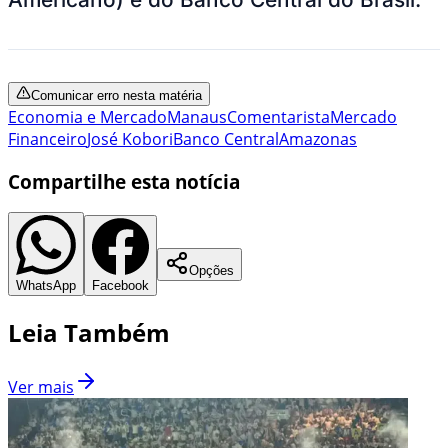
Comunicar erro nesta matéria
Economia e Mercado
Manaus
Comentarista
Mercado
Financeiro
José Kobori
Banco Central
Amazonas
Compartilhe esta notícia
Opções
WhatsApp
Facebook
Leia Também
Ver mais