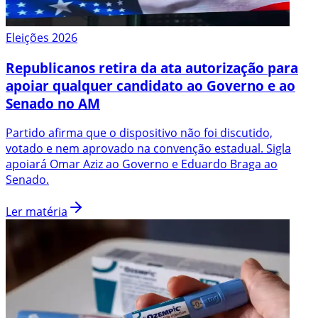
Eleições 2026
Republicanos retira da ata autorização para
apoiar qualquer candidato ao Governo e ao
Senado no AM
Partido afirma que o dispositivo não foi discutido,
votado e nem aprovado na convenção estadual. Sigla
apoiará Omar Aziz ao Governo e Eduardo Braga ao
Senado.
Ler matéria