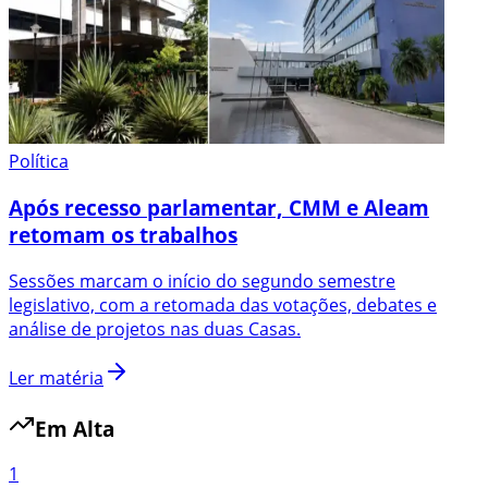
Política
Após recesso parlamentar, CMM e Aleam
retomam os trabalhos
Sessões marcam o início do segundo semestre
legislativo, com a retomada das votações, debates e
análise de projetos nas duas Casas.
Ler matéria
Em Alta
1