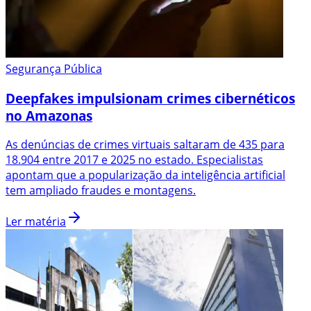
Segurança Pública
Deepfakes impulsionam crimes cibernéticos
no Amazonas
As denúncias de crimes virtuais saltaram de 435 para
18.904 entre 2017 e 2025 no estado. Especialistas
apontam que a popularização da inteligência artificial
tem ampliado fraudes e montagens.
Ler matéria