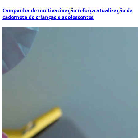
Campanha de multivacinação reforça atualização da
caderneta de crianças e adolescentes