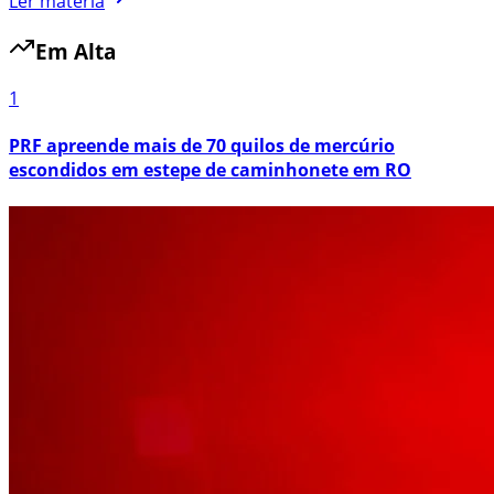
Ler matéria
Em Alta
1
PRF apreende mais de 70 quilos de mercúrio
escondidos em estepe de caminhonete em RO