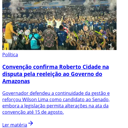
Política
Convenção confirma Roberto Cidade na
disputa pela reeleição ao Governo do
Amazonas
Governador defendeu a continuidade da gestão e
reforçou Wilson Lima como candidato ao Senado,
embora a legislação permita alterações na ata da
convenção até 15 de agosto.
Ler matéria