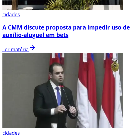
cidades
A CMM discute proposta para impedir uso de
auxílio-aluguel em bets
Ler matéria
cidades