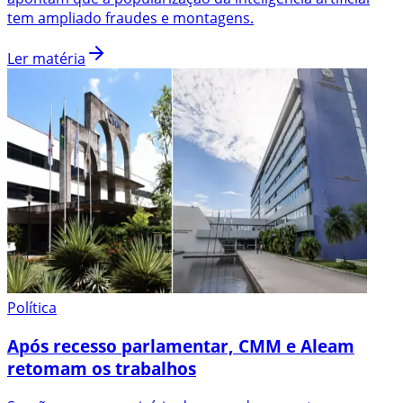
tem ampliado fraudes e montagens.
Ler matéria
Política
Após recesso parlamentar, CMM e Aleam
retomam os trabalhos