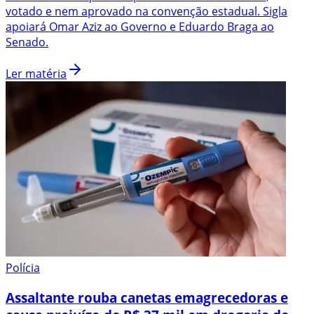
votado e nem aprovado na convenção estadual. Sigla
apoiará Omar Aziz ao Governo e Eduardo Braga ao
Senado.
Ler matéria
Polícia
Assaltante rouba canetas emagrecedoras e