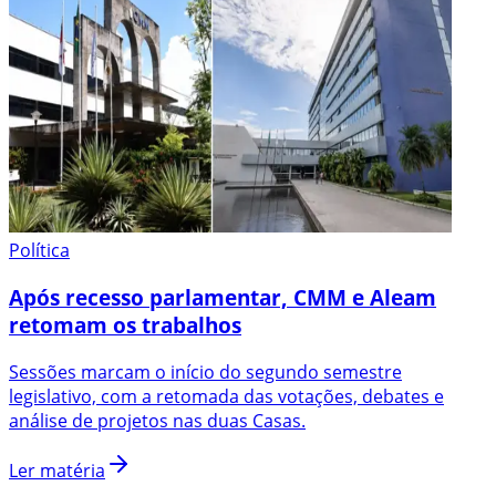
Política
Após recesso parlamentar, CMM e Aleam
retomam os trabalhos
Sessões marcam o início do segundo semestre
legislativo, com a retomada das votações, debates e
análise de projetos nas duas Casas.
Ler matéria