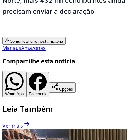
Norte, mais 432 mil contribuintes ainda
precisam enviar a declaração
Comunicar erro nesta matéria
Manaus
Amazonas
Compartilhe esta notícia
Opções
WhatsApp
Facebook
Leia Também
Ver mais