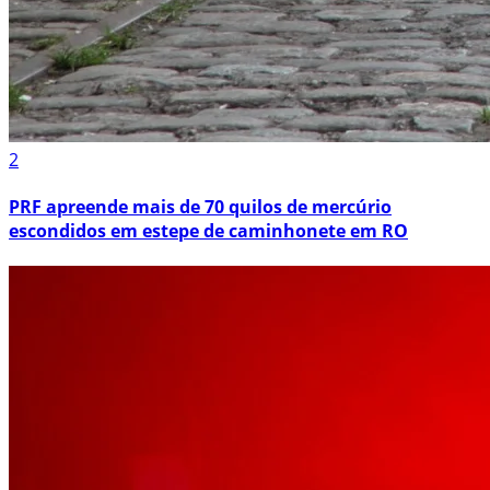
2
PRF apreende mais de 70 quilos de mercúrio
escondidos em estepe de caminhonete em RO