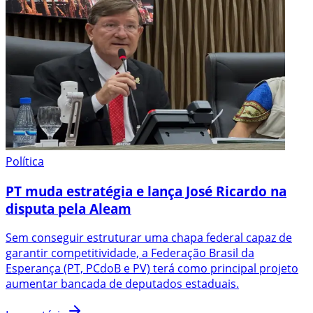
Política
PT muda estratégia e lança José Ricardo na
disputa pela Aleam
Sem conseguir estruturar uma chapa federal capaz de
garantir competitividade, a Federação Brasil da
Esperança (PT, PCdoB e PV) terá como principal projeto
aumentar bancada de deputados estaduais.