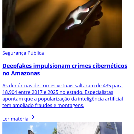
Segurança Pública
Deepfakes impulsionam crimes cibernéticos
no Amazonas
As denúncias de crimes virtuais saltaram de 435 para
18.904 entre 2017 e 2025 no estado. Especialistas
apontam que a popularização da inteligência artificial
tem ampliado fraudes e montagens.
Ler matéria