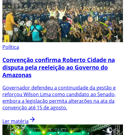
Política
Convenção confirma Roberto Cidade na
disputa pela reeleição ao Governo do
Amazonas
Governador defendeu a continuidade da gestão e
reforçou Wilson Lima como candidato ao Senado,
embora a legislação permita alterações na ata da
convenção até 15 de agosto.
Ler matéria