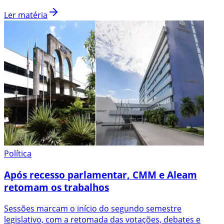
Ler matéria
Política
Após recesso parlamentar, CMM e Aleam
retomam os trabalhos
Sessões marcam o início do segundo semestre
legislativo, com a retomada das votações, debates e