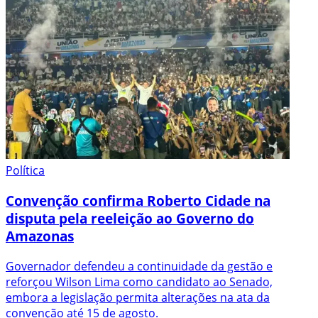
Política
Convenção confirma Roberto Cidade na
disputa pela reeleição ao Governo do
Amazonas
Governador defendeu a continuidade da gestão e
reforçou Wilson Lima como candidato ao Senado,
embora a legislação permita alterações na ata da
convenção até 15 de agosto.