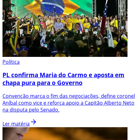
Política
PL confirma Maria do Carmo e aposta em
chapa pura para o Governo
Convenção marca o fim das negociações, define coronel
Aníbal como vice e reforça apoio a Capitão Alberto Neto
na disputa pelo Senado.
Ler matéria