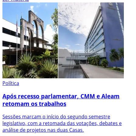
Política
Após recesso parlamentar, CMM e Aleam
retomam os trabalhos
Sessões marcam o início do segundo semestre
legislativo, com a retomada das votações, debates e
análise de projetos nas duas Casas.