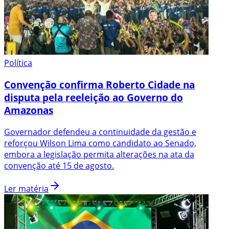
Política
Convenção confirma Roberto Cidade na
disputa pela reeleição ao Governo do
Amazonas
Governador defendeu a continuidade da gestão e
reforçou Wilson Lima como candidato ao Senado,
embora a legislação permita alterações na ata da
convenção até 15 de agosto.
Ler matéria