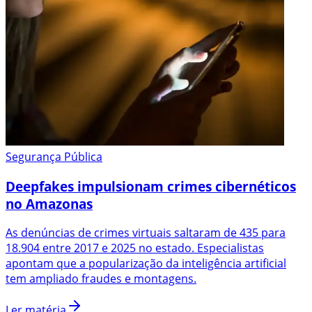
Segurança Pública
Deepfakes impulsionam crimes cibernéticos
no Amazonas
As denúncias de crimes virtuais saltaram de 435 para
18.904 entre 2017 e 2025 no estado. Especialistas
apontam que a popularização da inteligência artificial
tem ampliado fraudes e montagens.
Ler matéria