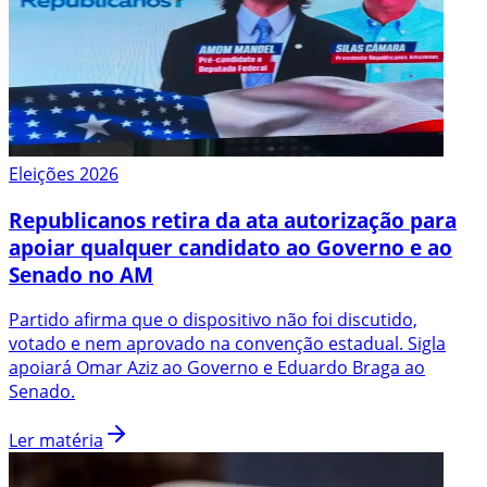
Eleições 2026
Republicanos retira da ata autorização para
apoiar qualquer candidato ao Governo e ao
Senado no AM
Partido afirma que o dispositivo não foi discutido,
votado e nem aprovado na convenção estadual. Sigla
apoiará Omar Aziz ao Governo e Eduardo Braga ao
Senado.
Ler matéria