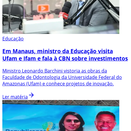
Educação
Em Manaus, ministro da Educação visita
Ufam e Ifam e fala à CBN sobre investimentos
Ministro Leonardo Barchini vistoria as obras da
Faculdade de Odontologia da Universidade Federal do
Amazonas (Ufam) e conhece projetos de inovação.
Ler matéria