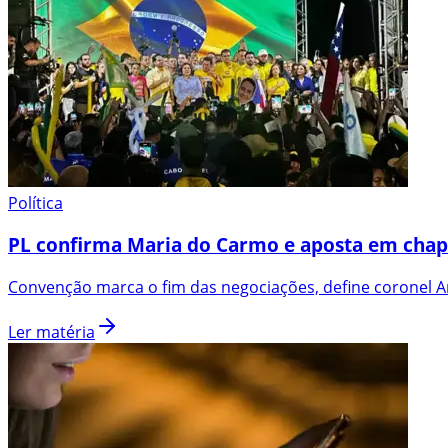
Política
PL confirma Maria do Carmo e aposta em chap
Convenção marca o fim das negociações, define coronel An
Ler matéria